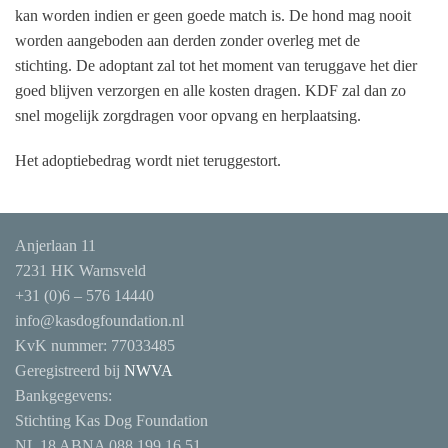
kan worden indien er geen goede match is. De hond mag nooit
worden aangeboden aan derden zonder overleg met de
stichting. De adoptant zal tot het moment van teruggave het dier
goed blijven verzorgen en alle kosten dragen. KDF zal dan zo
snel mogelijk zorgdragen voor opvang en herplaatsing.
Het adoptiebedrag wordt
niet
teruggestort.
Anjerlaan 11
7231 HK Warnsveld
+31 (0)6 – 576 14440
info@kasdogfoundation.nl
KvK nummer:
77033485
Geregistreerd bij
NWVA
Bankgegevens:
Stichting Kas Dog Foundation
NL 18 ABNA 088 199 16 51