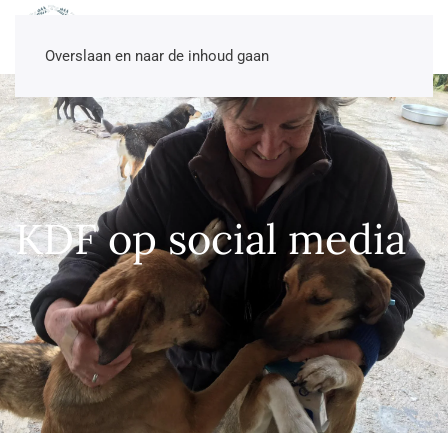
NL
EN
DE
TR
Overslaan en naar de inhoud gaan
KDF op social media