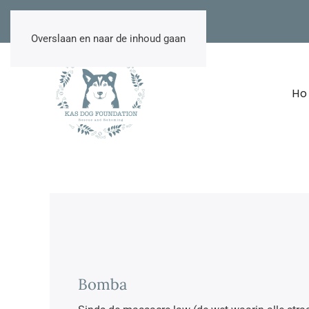
NL
EN
DE
TR
Overslaan en naar de inhoud gaan
H
Bomba