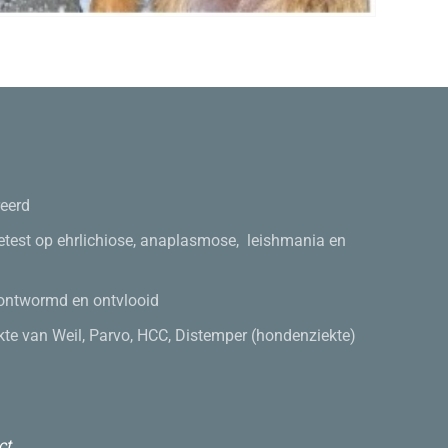
reerd
etest op
ehrlichi
ose
,
anaplasmose
,
leishmania
en
 ontwormd
en
on
tvlooid
kte van Weil,
Parvo
, HCC, Distemper (hondenziekte)
ct