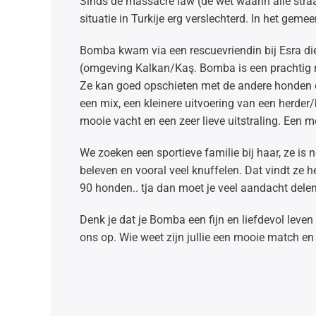
Sinds de massacre law (de wet waarin alle st
situatie in Turkije erg verslechterd. In het gemee
Bomba kwam via een rescuevriendin bij Esra die e
(omgeving Kalkan/Kaş. Bomba is een prachtig mei
Ze kan goed opschieten met de andere honden 
een mix, een kleinere uitvoering van een herder
mooie vacht en een zeer lieve uitstraling. Een 
We zoeken een sportieve familie bij haar, ze is 
beleven en vooral veel knuffelen. Dat vindt ze he
90 honden.. tja dan moet je veel aandacht dele
Denk je dat je Bomba een fijn en liefdevol lev
ons op. Wie weet zijn jullie een mooie match e