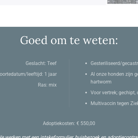
Goed om te weten:
Geslacht: Teef
Gesteriliseerd/gecast
ortedatum/leeftijd: 1 jaar
Al onze honden zijn g
h
artworm
Ras: mix
Voor vertrek; g
echipt,
Multivaccin tegen Zie
Adoptiekosten: € 550,00
e werken met een intakeformulier, huisbezoek en adoptiecontra