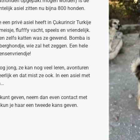
raathonden opgepakt mogen worden) is de
ntelijk asiel zitten nu bijna 800 honden.
en privé asiel heeft in Çukurincir Turkije
sje, flufffy vacht, speels en vriendelijk.
en zelfs katten was ze gewend. Bomba is
/berghondje, wie zal het zeggen. Een hele
mensenvriendje!
nog jong, ze kan nog veel leren, avonturen
erlijk en dat mist ze ook. In een asiel met
n…
en kunt geven, neem dan even contact met
n kun je haar een tweede kans geven.