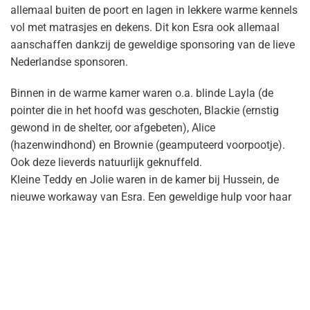
allemaal buiten de poort en lagen in lekkere warme kennels
vol met matrasjes en dekens. Dit kon Esra ook allemaal
aanschaffen dankzij de geweldige sponsoring van de lieve
Nederlandse sponsoren.
Binnen in de warme kamer waren o.a. blinde Layla (de
pointer die in het hoofd was geschoten, Blackie (ernstig
gewond in de shelter, oor afgebeten), Alice
(hazenwindhond) en Brownie (geamputeerd voorpootje).
Ook deze lieverds natuurlijk geknuffeld.
Kleine Teddy en Jolie waren in de kamer bij Hussein, de
nieuwe workaway van Esra. Een geweldige hulp voor haar
en hij kent alle honden al supergoed.
Daarna gingen we de tuinen in en ook daar was het een
feest van herkenning. Sommige hondjes kenden we als
puppy en nu waren ze al zo gegroeid! Hugo was er, Beppie
mijn naamgenootje, Wilma de grote kangal,
Bronwyn en