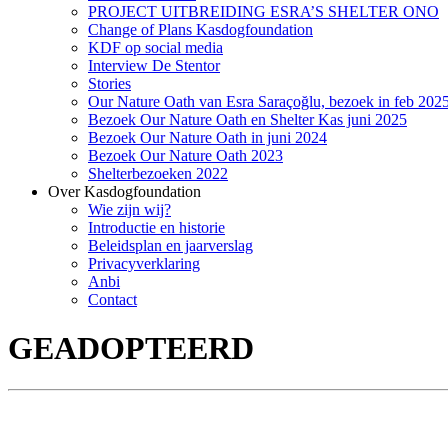
PROJECT UITBREIDING ESRA’S SHELTER ONO
Change of Plans Kasdogfoundation
KDF op social media
Interview De Stentor
Stories
Our Nature Oath van Esra Saraçoğlu, bezoek in feb 202
Bezoek Our Nature Oath en Shelter Kas juni 2025
Bezoek Our Nature Oath in juni 2024
Bezoek Our Nature Oath 2023
Shelterbezoeken 2022
Over Kasdogfoundation
Wie zijn wij?
Introductie en historie
Beleidsplan en jaarverslag
Privacyverklaring
Anbi
Contact
GEADOPTEERD