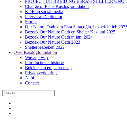
PROJECT UITBREIDING ESRA’S SHELTER ONO
Change of Plans Kasdogfoundation
KDF op social media
Interview De Stentor
Stories
Our Nature Oath van Esra Saraçoğlu, bezoek in feb 202
Bezoek Our Nature Oath en Shelter Kas juni 2025
Bezoek Our Nature Oath in juni 2024
Bezoek Our Nature Oath 2023
Shelterbezoeken 2022
Over Kasdogfoundation
Wie zijn wij?
Introductie en historie
Beleidsplan en jaarverslag
Privacyverklaring
Anbi
Contact