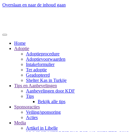
Overslaan en naar de inhoud gaan
Home
Adoptie
Adoptieprocedure
Adoptievoorwaarden
Intakeformulier
Ter adoptie
Geadopteerd
Shelter Kas in Turkije
Tips en Aanbevelingen
Aanbevelingen door KDF
Tips
Bekijk alle tips
Sponsoracties
Veiling/sponsoring
Acties
Media
Artikel in Libelle