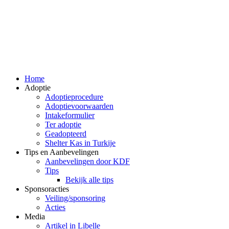
Home
Adoptie
Adoptieprocedure
Adoptievoorwaarden
Intakeformulier
Ter adoptie
Geadopteerd
Shelter Kas in Turkije
Tips en Aanbevelingen
Aanbevelingen door KDF
Tips
Bekijk alle tips
Sponsoracties
Veiling/sponsoring
Acties
Media
Artikel in Libelle