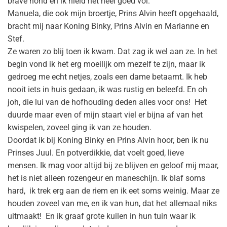
brave hond en ik hield het heel goed vol.
Manuela, die ook mijn broertje, Prins Alvin heeft opgehaald,
bracht mij naar Koning Binky, Prins Alvin en Marianne en
Stef.
Ze waren zo blij toen ik kwam. Dat zag ik wel aan ze. In het
begin vond ik het erg moeilijk om mezelf te zijn, maar ik
gedroeg me echt netjes, zoals een dame betaamt. Ik heb
nooit iets in huis gedaan, ik was rustig en beleefd. En oh
joh, die lui van de hofhouding deden alles voor ons! Het
duurde maar even of mijn staart viel er bijna af van het
kwispelen, zoveel ging ik van ze houden.
Doordat ik bij Koning Binky en Prins Alvin hoor, ben ik nu
Prinses Juul. En potverdikkie, dat voelt goed, lieve
mensen. Ik mag voor altijd bij ze blijven en geloof mij maar,
het is niet alleen rozengeur en maneschijn. Ik blaf soms
hard, ik trek erg aan de riem en ik eet soms weinig. Maar ze
houden zoveel van me, en ik van hun, dat het allemaal niks
uitmaakt! En ik graaf grote kuilen in hun tuin waar ik