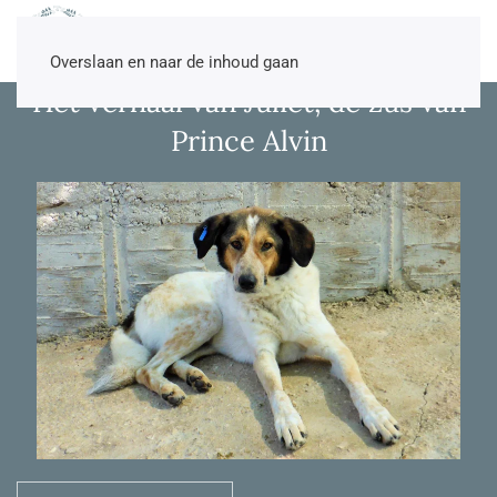
NL
EN
DE
TR
Overslaan en naar de inhoud gaan
Het verhaal van Juliet, de zus van
Prince Alvin