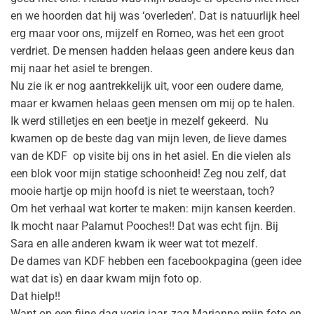
en we hoorden dat hij was ‘overleden’. Dat is natuurlijk heel
erg maar voor ons, mijzelf en Romeo, was het een groot
verdriet. De mensen hadden helaas geen andere keus dan
mij naar het asiel te brengen.
Nu zie ik er nog aantrekkelijk uit, voor een oudere dame,
maar er kwamen helaas geen mensen om mij op te halen.
Ik werd stilletjes en een beetje in mezelf gekeerd. Nu
kwamen op de beste dag van mijn leven, de lieve dames
van de KDF op visite bij ons in het asiel. En die vielen als
een blok voor mijn statige schoonheid! Zeg nou zelf, dat
mooie hartje op mijn hoofd is niet te weerstaan, toch?
Om het verhaal wat korter te maken: mijn kansen keerden.
Ik mocht naar Palamut Pooches!! Dat was echt fijn. Bij
Sara en alle anderen kwam ik weer wat tot mezelf.
De dames van KDF hebben een facebookpagina (geen idee
wat dat is) en daar kwam mijn foto op.
Dat hielp!!
Want op een fijne dag vorig jaar, zag Marianne mijn foto en