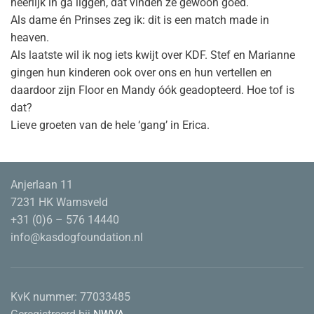
heerlijk in ga liggen, dat vinden ze gewoon goed.
Als dame én Prinses zeg ik: dit is een match made in
heaven.
Als laatste wil ik nog iets kwijt over KDF. Stef en Marianne
gingen hun kinderen ook over ons en hun vertellen en
daardoor zijn Floor en Mandy óók geadopteerd. Hoe tof is
dat?
Lieve groeten van de hele ‘gang’ in Erica.
Anjerlaan 11
7231 HK Warnsveld
+31 (0)6 – 576 14440
info@kasdogfoundation.nl
KvK nummer:
77033485