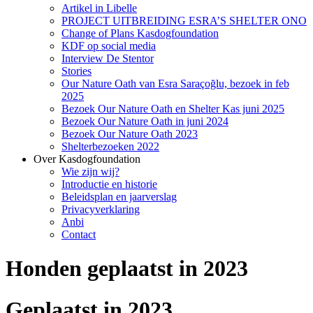
Artikel in Libelle
PROJECT UITBREIDING ESRA’S SHELTER ONO
Change of Plans Kasdogfoundation
KDF op social media
Interview De Stentor
Stories
Our Nature Oath van Esra Saraçoğlu, bezoek in feb
2025
Bezoek Our Nature Oath en Shelter Kas juni 2025
Bezoek Our Nature Oath in juni 2024
Bezoek Our Nature Oath 2023
Shelterbezoeken 2022
Over Kasdogfoundation
Wie zijn wij?
Introductie en historie
Beleidsplan en jaarverslag
Privacyverklaring
Anbi
Contact
Honden geplaatst in 2023
Geplaatst in 2023