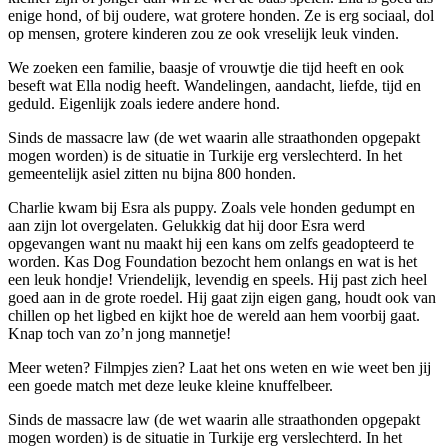
enige hond, of bij oudere, wat grotere honden. Ze is erg sociaal, dol
op mensen, grotere kinderen zou ze ook vreselijk leuk vinden.
We zoeken een familie, baasje of vrouwtje die tijd heeft en ook
beseft wat Ella nodig heeft. Wandelingen, aandacht, liefde, tijd en
geduld. Eigenlijk zoals iedere andere hond.
Sinds de massacre law (de wet waarin alle straathonden opgepakt
mogen worden) is de situatie in Turkije erg verslechterd. In het
gemeentelijk asiel zitten nu bijna 800 honden.
Charlie kwam bij Esra als puppy. Zoals vele honden gedumpt en
aan zijn lot overgelaten. Gelukkig dat hij door Esra werd
opgevangen want nu maakt hij een kans om zelfs geadopteerd te
worden. Kas Dog Foundation bezocht hem onlangs en wat is het
een leuk hondje! Vriendelijk, levendig en speels. Hij past zich heel
goed aan in de grote roedel. Hij gaat zijn eigen gang, houdt ook van
chillen op het ligbed en kijkt hoe de wereld aan hem voorbij gaat.
Knap toch van zo’n jong mannetje!
Meer weten? Filmpjes zien? Laat het ons weten en wie weet ben jij
een goede match met deze leuke kleine knuffelbeer.
Sinds de massacre law (de wet waarin alle straathonden opgepakt
mogen worden) is de situatie in Turkije erg verslechterd. In het