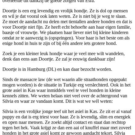
overleefde dit dankzij de goede zorgen van Esra.
Doortje is een erg levendig en vrolijk hondje. Ze is dol op mensen
en wil je dat vooral ook laten weten. Ze is niet bij je weg te slaan.
Ze moet de aandacht nu delen met tientallen andere honden en dat is
voor Doortje niet fijn. Ze heeft echt behoefte aan haar eigen familie,
baasje of vrouwtje. We plaatsen haar liever niet bij kleine kinderen
omdat ze te aanwezig is (opspringen). Voor haar is het beste om als
enige hond in huis te zijn of bij één andere iets grotere hond.
Zoek je een kleiner leuk hondje waar je veel mee wilt wandelen,
denk dan eens aan Doortje. Ze zal je eeuwig dankbaar zijn!
Doortje is in Hamburg (DL) en kan daar bezocht worden.
Sinds de massacre law (de wet waarin alle straathonden opgepakt
mogen worden) is de situatie in Turkije erg verslechterd. Ook in het
grote asiel in Kas waar inmiddels veel te veel honden in kleine
kennels zitten. We weten helaas niet veel over de achtergrond van
Silvia en waar ze vandaan komt. Dit is wat we wél weten:
Silvia is een vrolijke jonge teef uit het asiel in Kas. Ze zit er al vanaf
puppy en dat is erg triest voor haar. Ze is levendig, slim en energiek
en open naar mensen. Ze zoekt altijd contact en staat dan rechtop
tegen het hek. Vaak krijgt ze dan een aai of knuffel maar met zoveel
honden in het grote asiel komt ze gewoon aandacht tekort. Silvia