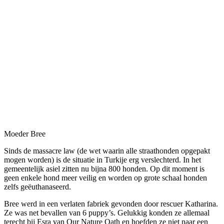
Moeder Bree
Sinds de massacre law (de wet waarin alle straathonden opgepakt
mogen worden) is de situatie in Turkije erg verslechterd. In het
gemeentelijk asiel zitten nu bijna 800 honden. Op dit moment is
geen enkele hond meer veilig en worden op grote schaal honden
zelfs geëuthanaseerd.
Bree werd in een verlaten fabriek gevonden door rescuer Katharina.
Ze was net bevallen van 6 puppy’s. Gelukkig konden ze allemaal
terecht bij Esra van Our Nature Oath en hoefden ze niet naar een