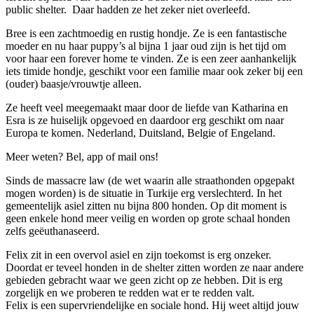
public shelter. Daar hadden ze het zeker niet overleefd.
Bree is een zachtmoedig en rustig hondje. Ze is een fantastische
moeder en nu haar puppy’s al bijna 1 jaar oud zijn is het tijd om
voor haar een forever home te vinden. Ze is een zeer aanhankelijk
iets timide hondje, geschikt voor een familie maar ook zeker bij een
(ouder) baasje/vrouwtje alleen.
Ze heeft veel meegemaakt maar door de liefde van Katharina en
Esra is ze huiselijk opgevoed en daardoor erg geschikt om naar
Europa te komen. Nederland, Duitsland, Belgie of Engeland.
Meer weten? Bel, app of mail ons!
Sinds de massacre law (de wet waarin alle straathonden opgepakt
mogen worden) is de situatie in Turkije erg verslechterd. In het
gemeentelijk asiel zitten nu bijna 800 honden. Op dit moment is
geen enkele hond meer veilig en worden op grote schaal honden
zelfs geëuthanaseerd.
Felix zit in een overvol asiel en zijn toekomst is erg onzeker.
Doordat er teveel honden in de shelter zitten worden ze naar andere
gebieden gebracht waar we geen zicht op ze hebben. Dit is erg
zorgelijk en we proberen te redden wat er te redden valt.
Felix is een supervriendelijke en sociale hond. Hij weet altijd jouw