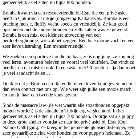
gemeentelijk asiel zitten nu bijna 800 honden.
Bomba kwam via een rescuevriendin bij Esra die een privé asiel
heeft in Çukurincir Turkije (omgeving Kalkan/Kaş. Bomba is een
prachtig meisje, flufffy vacht, speels en vriendelijk. Ze kan goed
opschieten met de andere honden en zelfs katten was ze gewend.
Bomba is een mix, een kleinere uitvoering van een
herder/berghondje, wie zal het zeggen. Een hele mooie vacht en een
zeer lieve uitstraling. Een mensenvriendje!
We zoeken een sportieve familie bij haar, ze is nog jong, ze kan nog
veel leren, avonturen beleven en vooral veel knuffelen. Dat vindt ze
heerlijk en dat mist ze ook. In een asiel met 90 honden.. tja dan moet
je veel aandacht delen…
Denk je dat je Bomba een fijn en liefdevol leven kunt geven, neem
dan even contact met ons op. Wie weet zijn jullie een mooie match
en kun je haar een tweede kans geven.
Sinds de massacre law (de wet waarin alle straathonden opgepakt
mogen worden) is de situatie in Turkije erg verslechterd. In het
gemeentelijk asiel zitten nu bijna 700 honden. Doortje zat als puppy
in deze grote shelter voordat ze naar het privé asiel bij Esra (Our
Nature Oath) ging. Ze kreeg in het gemeentelijk asiel distemper, een
zeer gevaarlijke ziekte voor honden en voor puppy’s helemaal. Ze