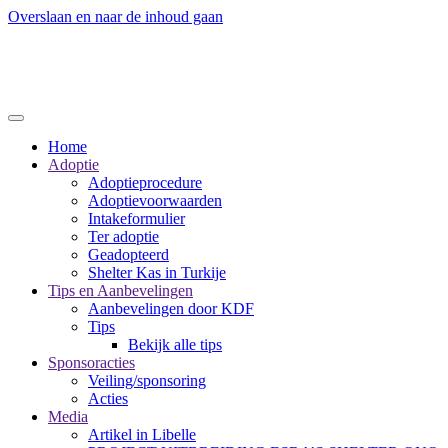
Overslaan en naar de inhoud gaan
Home
Adoptie
Adoptieprocedure
Adoptievoorwaarden
Intakeformulier
Ter adoptie
Geadopteerd
Shelter Kas in Turkije
Tips en Aanbevelingen
Aanbevelingen door KDF
Tips
Bekijk alle tips
Sponsoracties
Veiling/sponsoring
Acties
Media
Artikel in Libelle