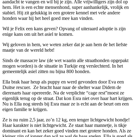
aandacht te vangen en wil bij je zijn. Alle vrijwilligers zijn dol op
hem. Het is een echte mensenhond, super aanhankelijk, vrolijk en
stabiel. Hij zit gelukkig in een grotere kennel met vele andere
honden waar hij het heel goed mee kan vinden.
Wil je Felix een kans geven? Opvang of uiteraard adoptie is zijn
enige kans om uit het asiel te komen.
Wij geloven in hem, we weten zeker dat je aan hem de het liefste
maatje van de wereld hebt!
Sinds de massacre law (de wet waarin alle straathonden opgepakt
mogen worden) is de situatie in Turkije erg verslechterd. In het
gemeentelijk asiel zitten nu bijna 800 honden.
Ella brak haar heup als puppy en werd gevonden door Eva een
Duitse rescuer. Ze bracht haar naar de shelter waar Didem de
dierenarts haar opereerde. Na de verplichte “cage rest”moest ze
eigenlijk terug op de straat. Dat kon Esra niet over haar hart krijgen.
Nu is Ella nog steeds bij Esra maar ze is echt aan de beurt om een
eigen familie te krijgen.
Ze is nu ruim 2,5 jaar, zo’n 12 kg, een tenger lichtgewicht hondje!
Haar karakter is niet lichtgewicht. Ze staat haar mannetje, is tikje
dominant en kan het zeker goed vinden met grotere honden. Als ze
kleiner zijn of jonger dan wil ze wel de baas spelen. Ella is goed als