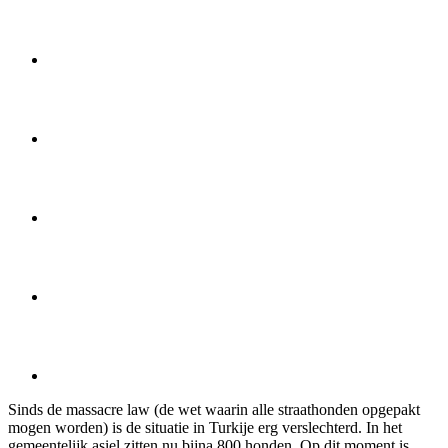
Sinds de massacre law (de wet waarin alle straathonden opgepakt
mogen worden) is de situatie in Turkije erg verslechterd. In het
gemeentelijk asiel zitten nu bijna 800 honden. Op dit moment is