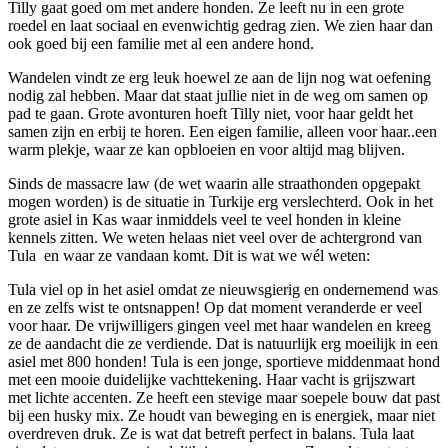
Tilly gaat goed om met andere honden. Ze leeft nu in een grote
roedel en laat sociaal en evenwichtig gedrag zien. We zien haar dan
ook goed bij een familie met al een andere hond.
Wandelen vindt ze erg leuk hoewel ze aan de lijn nog wat oefening
nodig zal hebben. Maar dat staat jullie niet in de weg om samen op
pad te gaan. Grote avonturen hoeft Tilly niet, voor haar geldt het
samen zijn en erbij te horen. Een eigen familie, alleen voor haar..een
warm plekje, waar ze kan opbloeien en voor altijd mag blijven.
Sinds de massacre law (de wet waarin alle straathonden opgepakt
mogen worden) is de situatie in Turkije erg verslechterd. Ook in het
grote asiel in Kas waar inmiddels veel te veel honden in kleine
kennels zitten. We weten helaas niet veel over de achtergrond van
Tula en waar ze vandaan komt. Dit is wat we wél weten:
Tula viel op in het asiel omdat ze nieuwsgierig en ondernemend was
en ze zelfs wist te ontsnappen! Op dat moment veranderde er veel
voor haar. De vrijwilligers gingen veel met haar wandelen en kreeg
ze de aandacht die ze verdiende. Dat is natuurlijk erg moeilijk in een
asiel met 800 honden! Tula is een jonge, sportieve middenmaat hond
met een mooie duidelijke vachttekening. Haar vacht is grijszwart
met lichte accenten. Ze heeft een stevige maar soepele bouw dat past
bij een husky mix. Ze houdt van beweging en is energiek, maar niet
overdreven druk. Ze is wat dat betreft perfect in balans. Tula laat