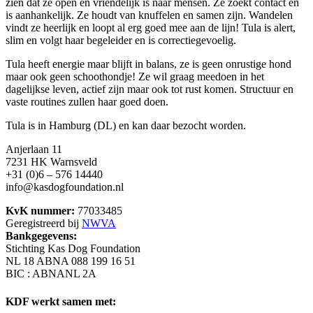
zien dat ze open en vriendelijk is naar mensen. Ze zoekt contact en
is aanhankelijk. Ze houdt van knuffelen en samen zijn. Wandelen
vindt ze heerlijk en loopt al erg goed mee aan de lijn! Tula is alert,
slim en volgt haar begeleider en is correctiegevoelig.
Tula heeft energie maar blijft in balans, ze is geen onrustige hond
maar ook geen schoothondje! Ze wil graag meedoen in het
dagelijkse leven, actief zijn maar ook tot rust komen. Structuur en
vaste routines zullen haar goed doen.
Tula is in Hamburg (DL) en kan daar bezocht worden.
Anjerlaan 11
7231 HK Warnsveld
+31 (0)6 – 576 14440
info@kasdogfoundation.nl
KvK nummer:
77033485
Geregistreerd bij
NWVA
Bankgegevens:
Stichting Kas Dog Foundation
NL 18 ABNA 088 199 16 51
BIC : ABNANL 2A
KDF werkt samen met: