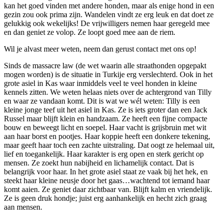
kan het goed vinden met andere honden, maar als enige hond in een
gezin zou ook prima zijn. Wandelen vindt ze erg leuk en dat doet ze
gelukkig ook wekelijks! De vrijwilligers nemen haar geregeld mee
en dan geniet ze volop. Ze loopt goed mee aan de riem.
Wil je alvast meer weten, neem dan gerust contact met ons op!
Sinds de massacre law (de wet waarin alle straathonden opgepakt
mogen worden) is de situatie in Turkije erg verslechterd. Ook in het
grote asiel in Kas waar inmiddels veel te veel honden in kleine
kennels zitten. We weten helaas niets over de achtergrond van Tilly
en waar ze vandaan komt. Dit is wat we wél weten: Tilly is een
kleine jonge teef uit het asiel in Kas. Ze is iets groter dan een Jack
Russel maar blijft klein en handzaam. Ze heeft een fijne compacte
bouw en beweegt licht en soepel. Haar vacht is grijsbruin met wit
aan haar borst en pootjes. Haar koppie heeft een donkere tekening,
maar geeft haar toch een zachte uitstraling. Dat oogt ze helemaal uit,
lief en toegankelijk. Haar karakter is erg open en sterk gericht op
mensen. Ze zoekt hun nabijheid en lichamelijk contact. Dat is
belangrijk voor haar. In het grote asiel staat ze vaak bij het hek, en
steekt haar kleine neusje door het gaas…wachtend tot iemand haar
komt aaien. Ze geniet daar zichtbaar van. Blijft kalm en vriendelijk.
Ze is geen druk hondje; juist erg aanhankelijk en hecht zich graag
aan mensen.