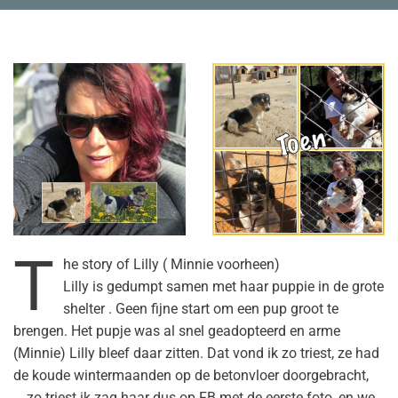
T
he story of Lilly ( Minnie voorheen)
Lilly is gedumpt samen met haar puppie in de grote
shelter . Geen fijne start om een pup groot te
brengen. Het pupje was al snel geadopteerd en arme
(Minnie) Lilly bleef daar zitten. Dat vond ik zo triest, ze had
de koude wintermaanden op de betonvloer doorgebracht,
….zo triest ik zag haar dus op FB met de eerste foto, en we