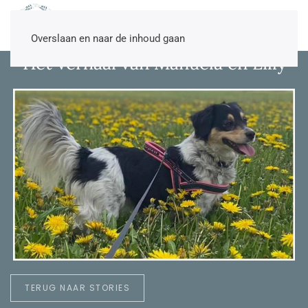
NL
EN
DE
TR
Overslaan en naar de inhoud gaan
Het verhaal van Manuela en Lilly
TERUG NAAR STORIES