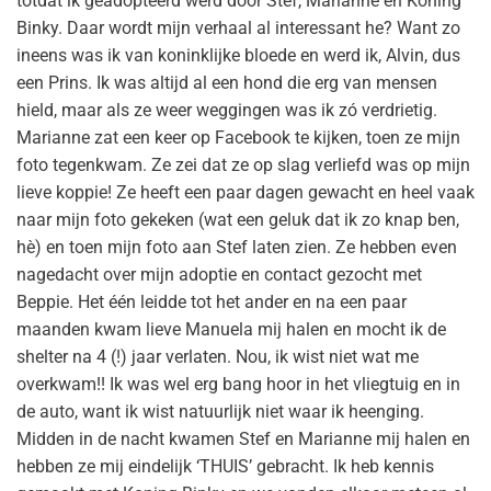
totdat ik geadopteerd werd door Stef, Marianne en Koning
Binky. Daar wordt mijn verhaal al interessant he? Want zo
ineens was ik van koninklijke bloede en werd ik, Alvin, dus
een Prins. Ik was altijd al een hond die erg van mensen
hield, maar als ze weer weggingen was ik zó verdrietig.
Marianne zat een keer op Facebook te kijken, toen ze mijn
foto tegenkwam. Ze zei dat ze op slag verliefd was op mijn
lieve koppie! Ze heeft een paar dagen gewacht en heel vaak
naar mijn foto gekeken (wat een geluk dat ik zo knap ben,
hè) en toen mijn foto aan Stef laten zien. Ze hebben even
nagedacht over mijn adoptie en contact gezocht met
Beppie. Het één leidde tot het ander en na een paar
maanden kwam lieve Manuela mij halen en mocht ik de
shelter na 4 (!) jaar verlaten. Nou, ik wist niet wat me
overkwam!! Ik was wel erg bang hoor in het vliegtuig en in
de auto, want ik wist natuurlijk niet waar ik heenging.
Midden in de nacht kwamen Stef en Marianne mij halen en
hebben ze mij eindelijk ‘THUIS’ gebracht. Ik heb kennis