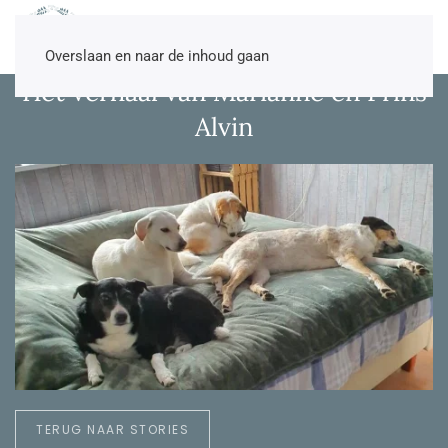
NL
EN
DE
TR
Overslaan en naar de inhoud gaan
Het verhaal van Marianne en Prins
Alvin
TERUG NAAR STORIES