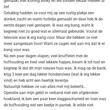
gemaakt met Koning Binky en we vonden elkaar meteen al
lief.
Gelukkig hadden ze voor mij op een rustig plekje een
donker, zacht en warm holletje gemaakt en daar heb ik de
eerste dagen veel geslapen. Ik was erg bang, want ik
begreep niet zo goed wat er allemaal gebeurde. Vooral de
televisie was ik erg bang voor. Maar die hebben ze niet
meer aangedaan hoor! Want ze zagen wel aan mij dat ik er
bang voor was.
Na een paar dagen slapen, veel knuffelen met de
hofhouding en heel veel lekkere hapjes, kwam ik tot rust en
begreep ik dat dit mijn nieuwe huis was. Ik mag op de bank,
krijg 3 keer per dag lekker hondenvlees (wat ik erg lekker
vind) en heb echt een heerlijk leventje.
Natuurlijk hebben ze van alles met mij beleefd…
Operatie aan mijn gebit in verband met een afgebroken
hoektand, ik ben een paar keer weggescharreld en toen was
de hofhouding wel een beetje in paniek. Ik wilde niet