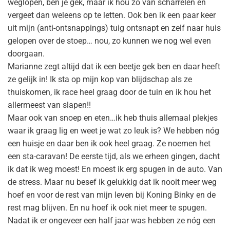
weglopen, ben je gek, maar ik hou zo van scharrelen en
vergeet dan weleens op te letten. Ook ben ik een paar keer
uit mijn (anti-ontsnappings) tuig ontsnapt en zelf naar huis
gelopen over de stoep… nou, zo kunnen we nog wel even
doorgaan.
Marianne zegt altijd dat ik een beetje gek ben en daar heeft
ze gelijk in! Ik sta op mijn kop van blijdschap als ze
thuiskomen, ik race heel graag door de tuin en ik hou het
allermeest van slapen!!
Maar ook van snoep en eten…ik heb thuis allemaal plekjes
waar ik graag lig en weet je wat zo leuk is? We hebben nóg
een huisje en daar ben ik ook heel graag. Ze noemen het
een sta-caravan! De eerste tijd, als we erheen gingen, dacht
ik dat ik weg moest! En moest ik erg spugen in de auto. Van
de stress. Maar nu besef ik gelukkig dat ik nooit meer weg
hoef en voor de rest van mijn leven bij Koning Binky en de
rest mag blijven. En nu hoef ik ook niet meer te spugen.
Nadat ik er ongeveer een half jaar was hebben ze nóg een