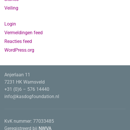
Veiling
Login
Vermeldingen feed
Reacties feed
WordPress.org
Anjerlaan 11
7231 HK Warnsveld
+31 (0)6 – 576 14440
info@kasdogfoundation.nl
KvK nummer:
77033485
Geregistreerd bij
NWVA