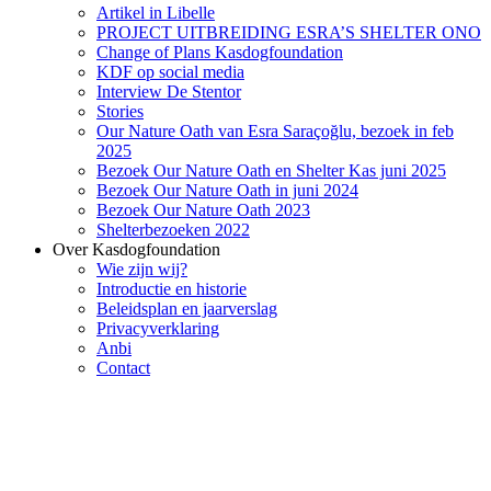
Artikel in Libelle
PROJECT UITBREIDING ESRA’S SHELTER ONO
Change of Plans Kasdogfoundation
KDF op social media
Interview De Stentor
Stories
Our Nature Oath van Esra Saraçoğlu, bezoek in feb
2025
Bezoek Our Nature Oath en Shelter Kas juni 2025
Bezoek Our Nature Oath in juni 2024
Bezoek Our Nature Oath 2023
Shelterbezoeken 2022
Over Kasdogfoundation
Wie zijn wij?
Introductie en historie
Beleidsplan en jaarverslag
Privacyverklaring
Anbi
Contact