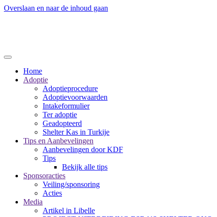
Overslaan en naar de inhoud gaan
Home
Adoptie
Adoptieprocedure
Adoptievoorwaarden
Intakeformulier
Ter adoptie
Geadopteerd
Shelter Kas in Turkije
Tips en Aanbevelingen
Aanbevelingen door KDF
Tips
Bekijk alle tips
Sponsoracties
Veiling/sponsoring
Acties
Media
Artikel in Libelle