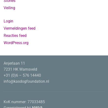
Stories
Veiling
Login
Vermeldingen feed
Reacties feed
WordPress.org
Anjerlaan 11
7231 HK Warnsveld
+31 (0)6 – 576 14440
info@kasdogfoundation.nl
KvK nummer:
77033485
Geregistreerd bij
NWVA