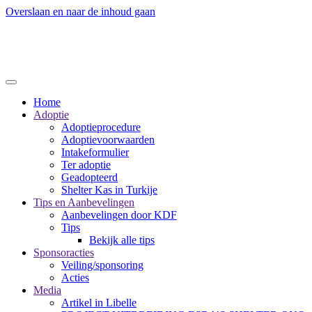
Overslaan en naar de inhoud gaan
Home
Adoptie
Adoptieprocedure
Adoptievoorwaarden
Intakeformulier
Ter adoptie
Geadopteerd
Shelter Kas in Turkije
Tips en Aanbevelingen
Aanbevelingen door KDF
Tips
Bekijk alle tips
Sponsoracties
Veiling/sponsoring
Acties
Media
Artikel in Libelle