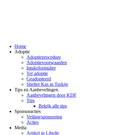
Home
Adoptie
Adoptieprocedure
Adoptievoorwaarden
Intakeformulier
Ter adoptie
Geadopteerd
Shelter Kas in Turkije
Tips en Aanbevelingen
Aanbevelingen door KDF
Tips
Bekijk alle tips
Sponsoracties
Veiling/sponsoring
Acties
Media
Artikel in Libelle