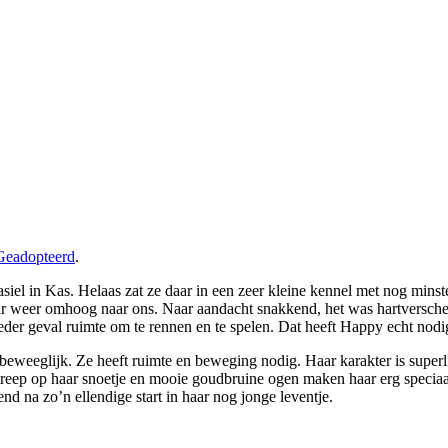
Geadopteerd
.
el in Kas. Helaas zat ze daar in een zeer kleine kennel met nog minst
r weer omhoog naar ons. Naar aandacht snakkend, het was hartverscheu
 ieder geval ruimte om te rennen en te spelen. Dat heeft Happy echt nodi
 beweeglijk. Ze heeft ruimte en beweging nodig. Haar karakter is superli
tte streep op haar snoetje en mooie goudbruine ogen maken haar erg speci
nd na zo’n ellendige start in haar nog jonge leventje.