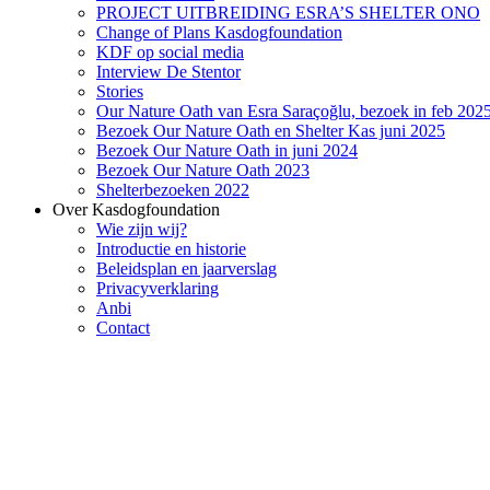
PROJECT UITBREIDING ESRA’S SHELTER ONO
Change of Plans Kasdogfoundation
KDF op social media
Interview De Stentor
Stories
Our Nature Oath van Esra Saraçoğlu, bezoek in feb 202
Bezoek Our Nature Oath en Shelter Kas juni 2025
Bezoek Our Nature Oath in juni 2024
Bezoek Our Nature Oath 2023
Shelterbezoeken 2022
Over Kasdogfoundation
Wie zijn wij?
Introductie en historie
Beleidsplan en jaarverslag
Privacyverklaring
Anbi
Contact