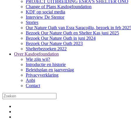
PROJECT UITBREIDING ESRA’S SHELTER ONO
Change of Plans Kasdogfoundation
KDF op social media
Interview De Stentor
Stories
Our Nature Oath van Esra Saraçoğlu, bezoek in feb 202
Bezoek Our Nature Oath en Shelter Kas juni 2025
Bezoek Our Nature Oath in juni 2024
Bezoek Our Nature Oath 2023
Shelterbezoeken 2022
Over Kasdogfoundation
Wie zijn wij?
Introductie en historie
Beleidsplan en jaarverslag
Privacyverklaring
Anbi
Contact