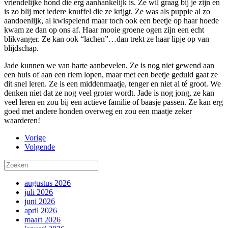
vriendelijke hond die erg aanhankelijk is. Ze wil graag bij je zijn en
is zo blij met iedere knuffel die ze krijgt. Ze was als puppie al zo
aandoenlijk, al kwispelend maar toch ook een beetje op haar hoede
kwam ze dan op ons af. Haar mooie groene ogen zijn een echt
blikvanger. Ze kan ook “lachen”…dan trekt ze haar lipje op van
blijdschap.
Jade kunnen we van harte aanbevelen. Ze is nog niet gewend aan
een huis of aan een riem lopen, maar met een beetje geduld gaat ze
dit snel leren. Ze is een middenmaatje, tenger en niet al té groot. We
denken niet dat ze nog veel groter wordt. Jade is nog jong, ze kan
veel leren en zou bij een actieve familie of baasje passen. Ze kan erg
goed met andere honden overweg en zou een maatje zeker
waarderen!
Vorige
Volgende
augustus 2026
juli 2026
juni 2026
april 2026
maart 2026