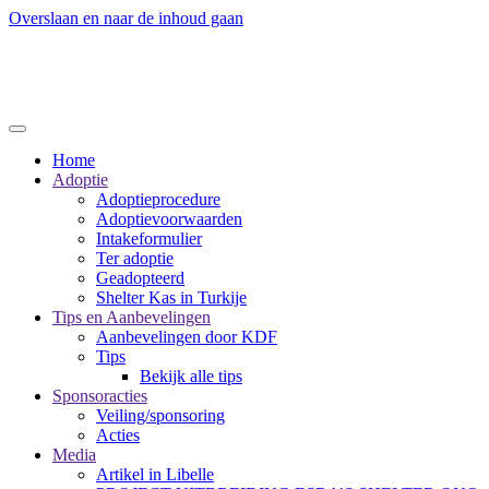
Overslaan en naar de inhoud gaan
Home
Adoptie
Adoptieprocedure
Adoptievoorwaarden
Intakeformulier
Ter adoptie
Geadopteerd
Shelter Kas in Turkije
Tips en Aanbevelingen
Aanbevelingen door KDF
Tips
Bekijk alle tips
Sponsoracties
Veiling/sponsoring
Acties
Media
Artikel in Libelle