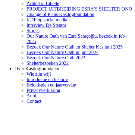
Artikel in Libelle
PROJECT UITBREIDING ESRA’S SHELTER ONO
Change of Plans Kasdogfoundation
KDF op social media
Interview De Stentor
Stories
Our Nature Oath van Esra Saraçoğlu, bezoek in feb
2025
Bezoek Our Nature Oath en Shelter Kas juni 2025
Bezoek Our Nature Oath in juni 2024
Bezoek Our Nature Oath 2023
Shelterbezoeken 2022
Over Kasdogfoundation
Wie zijn wij?
Introductie en historie
Beleidsplan en jaarverslag
Privacyverklaring
Anbi
Contact