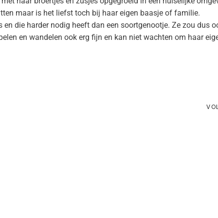
 met haar broertjes en zusjes opgegroeid in een huiselijke omge
en maar is het liefst toch bij haar eigen baasje of familie.
is en die harder nodig heeft dan een soortgenootje. Ze zou dus 
spelen en wandelen ook erg fijn en kan niet wachten om haar eig
VO