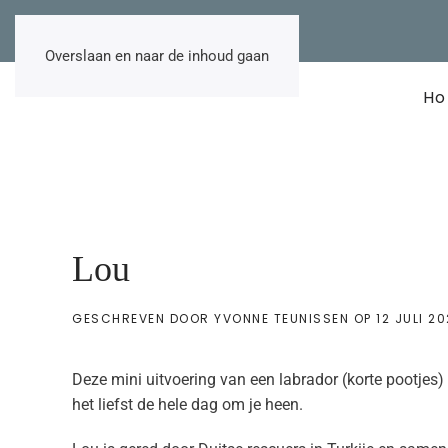
NL
EN
DE
TR
Overslaan en naar de inhoud gaan
H
Lou
GESCHREVEN DOOR
YVONNE TEUNISSEN
OP
12 JULI 2
Deze mini uitvoering van een labrador (korte pootjes)
het liefst de hele dag om je heen.