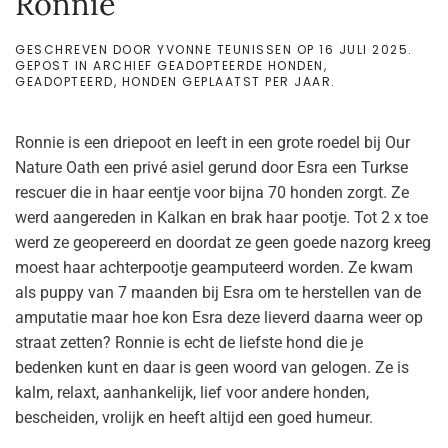
Ronnie
GESCHREVEN DOOR
YVONNE TEUNISSEN
OP
16 JULI 2025
.
GEPOST IN
ARCHIEF GEADOPTEERDE HONDEN
,
GEADOPTEERD
,
HONDEN GEPLAATST PER JAAR
.
Ronnie is een driepoot en leeft in een grote roedel bij Our
Nature Oath een privé asiel gerund door Esra een Turkse
rescuer die in haar eentje voor bijna 70 honden zorgt. Ze
werd aangereden in Kalkan en brak haar pootje. Tot 2 x toe
werd ze geopereerd en doordat ze geen goede nazorg kreeg
moest haar achterpootje geamputeerd worden. Ze kwam
als puppy van 7 maanden bij Esra om te herstellen van de
amputatie maar hoe kon Esra deze lieverd daarna weer op
straat zetten? Ronnie is echt de liefste hond die je
bedenken kunt en daar is geen woord van gelogen. Ze is
kalm, relaxt, aanhankelijk, lief voor andere honden,
bescheiden, vrolijk en heeft altijd een goed humeur.