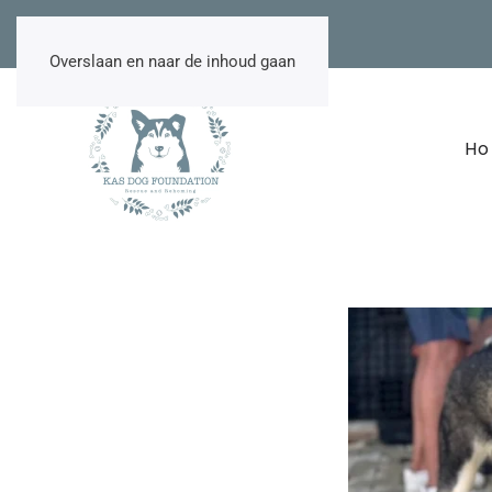
NL
EN
DE
TR
Overslaan en naar de inhoud gaan
H