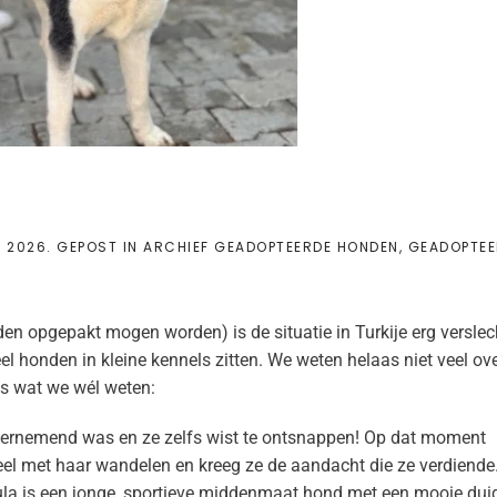
I 2026
. GEPOST IN
ARCHIEF GEADOPTEERDE HONDEN
,
GEADOPTE
en opgepakt mogen worden) is de situatie in Turkije erg verslec
eel honden in kleine kennels zitten. We weten helaas niet veel ov
s wat we wél weten:
ondernemend was en ze zelfs wist te ontsnappen! Op dat moment
 veel met haar wandelen en kreeg ze de aandacht die ze verdiende.
Tula is een jonge, sportieve middenmaat hond met een mooie duid