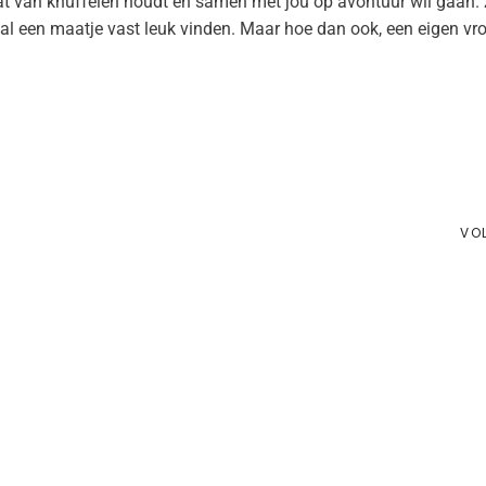
 dat van knuffelen houdt en samen met jou op avontuur wil gaan.
l een maatje vast leuk vinden. Maar hoe dan ook, een eigen vro
VO