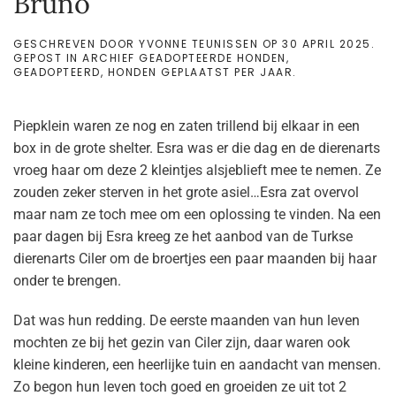
Bruno
GESCHREVEN DOOR
YVONNE TEUNISSEN
OP
30 APRIL 2025
.
GEPOST IN
ARCHIEF GEADOPTEERDE HONDEN
,
GEADOPTEERD
,
HONDEN GEPLAATST PER JAAR
.
Piepklein waren ze nog en zaten trillend bij elkaar in een
box in de grote shelter. Esra was er die dag en de dierenarts
vroeg haar om deze 2 kleintjes alsjeblieft mee te nemen. Ze
zouden zeker sterven in het grote asiel…Esra zat overvol
maar nam ze toch mee om een oplossing te vinden. Na een
paar dagen bij Esra kreeg ze het aanbod van de Turkse
dierenarts Ciler om de broertjes een paar maanden bij haar
onder te brengen.
Dat was hun redding. De eerste maanden van hun leven
mochten ze bij het gezin van Ciler zijn, daar waren ook
kleine kinderen, een heerlijke tuin en aandacht van mensen.
Zo begon hun leven toch goed en groeiden ze uit tot 2