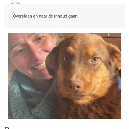
NL
EN
DE
TR
Overslaan en naar de inhoud gaan