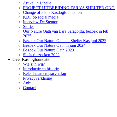
Artikel in Libelle
PROJECT UITBREIDING ESRA’S SHELTER ONO
Change of Plans Kasdogfoundation
KDF op social media
Interview De Stentor
Stories
Our Nature Oath van Esra Saraçoğlu, bezoek in feb
2025
Bezoek Our Nature Oath en Shelter Kas juni 2025
Bezoek Our Nature Oath in juni 2024
Bezoek Our Nature Oath 2023
Shelterbezoeken 2022
Over Kasdogfoundation
Wie zijn wij?
Introductie en historie
Beleidsplan en jaarverslag
Privacyverklaring
Anbi
Contact