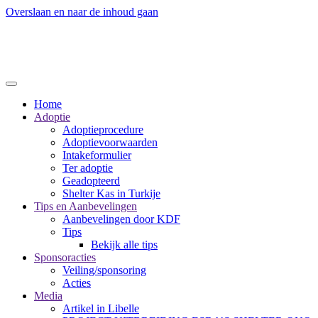
Overslaan en naar de inhoud gaan
Home
Adoptie
Adoptieprocedure
Adoptievoorwaarden
Intakeformulier
Ter adoptie
Geadopteerd
Shelter Kas in Turkije
Tips en Aanbevelingen
Aanbevelingen door KDF
Tips
Bekijk alle tips
Sponsoracties
Veiling/sponsoring
Acties
Media
Artikel in Libelle