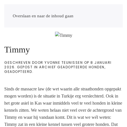
NL
EN
DE
TR
Overslaan en naar de inhoud gaan
Timmy
GESCHREVEN DOOR
YVONNE TEUNISSEN
OP
8 JANUARI
2026
. GEPOST IN
ARCHIEF GEADOPTEERDE HONDEN
,
GEADOPTEERD
.
Sinds de massacre law (de wet waarin alle straathonden opgepakt
mogen worden) is de situatie in Turkije erg verslechterd. Ook in
het grote asiel in Kas waar inmiddels veel te veel honden in kleine
kennels zitten. We weten helaas niet veel over de achtergrond van
Timmy en waar hij vandaan komt. Dit is wat we wél weten:
Timmy zat in een kleine kennel tussen veel grotere honden. Dat