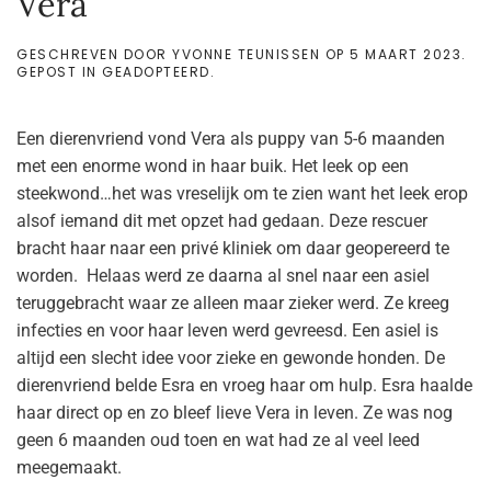
Vera
GESCHREVEN DOOR
YVONNE TEUNISSEN
OP
5 MAART 2023
.
GEPOST IN
GEADOPTEERD
.
Een dierenvriend vond Vera als puppy van 5-6 maanden
met een enorme wond in haar buik. Het leek op een
steekwond…het was vreselijk om te zien want het leek erop
alsof iemand dit met opzet had gedaan. Deze rescuer
bracht haar naar een privé kliniek om daar geopereerd te
worden. Helaas werd ze daarna al snel naar een asiel
teruggebracht waar ze alleen maar zieker werd. Ze kreeg
infecties en voor haar leven werd gevreesd. Een asiel is
altijd een slecht idee voor zieke en gewonde honden. De
dierenvriend belde Esra en vroeg haar om hulp. Esra haalde
haar direct op en zo bleef lieve Vera in leven. Ze was nog
geen 6 maanden oud toen en wat had ze al veel leed
meegemaakt.