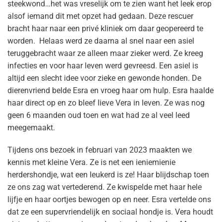
steekwond…het was vreselijk om te zien want het leek erop
alsof iemand dit met opzet had gedaan. Deze rescuer
bracht haar naar een privé kliniek om daar geopereerd te
worden. Helaas werd ze daarna al snel naar een asiel
teruggebracht waar ze alleen maar zieker werd. Ze kreeg
infecties en voor haar leven werd gevreesd. Een asiel is
altijd een slecht idee voor zieke en gewonde honden. De
dierenvriend belde Esra en vroeg haar om hulp. Esra haalde
haar direct op en zo bleef lieve Vera in leven. Ze was nog
geen 6 maanden oud toen en wat had ze al veel leed
meegemaakt.
Tijdens ons bezoek in februari van 2023 maakten we
kennis met kleine Vera. Ze is net een ieniemienie
herdershondje, wat een leukerd is ze! Haar blijdschap toen
ze ons zag wat vertederend. Ze kwispelde met haar hele
lijfje en haar oortjes bewogen op en neer. Esra vertelde ons
dat ze een supervriendelijk en sociaal hondje is. Vera houdt